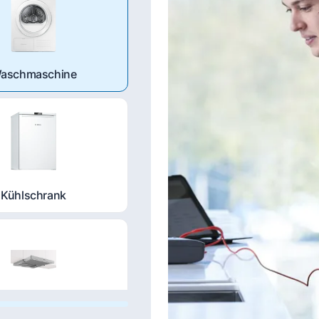
aschmaschine
Kühlschrank
nstabzugshaube