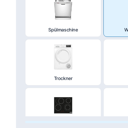
Spülmaschine
W
Trockner
Kochfeld
Du