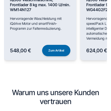
Frontlader 8 kg max. 1400 U/min.
Frontlader 9 
WM14N127
WG44G2F22
Hervorragende Waschleistung mit
Hervorragende 
iQdrive Motor und smartFinish-
speedPack L für
Programm zur Faltenreduzierung.
intelligenter Do
automatischer F
Vermeidung man
548,00 €
624,00 €
Zum Artikel
Warum uns unsere Kunden
vertrauen