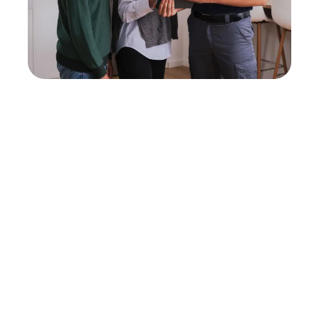
Neukauf
In wenigen Schritten dein passendes
Wunschgerät finden
Eine Reparatur lohnt sich nicht? Du möchtest dein Gerät
lieber gegen einen energieeffizienten Nachfolger
austauschen? Unser
Produktberater
hilft dir, durch
gezielte Fragen das passende Gerät für deine
Bedürfnisse zu finden.