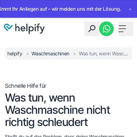
Ihr Anliegen auf – wir melden uns mit der Lösung.
•
Ab so
Toggle 
helpify
>
Waschmaschinen
>
Was tun, wenn Waschmaschine nicht richtig schleudert
Schnelle Hilfe für
Was tun, wenn
Waschmaschine nicht
richtig schleudert
Stoßt du auf das Problem, dass deine Waschmaschine