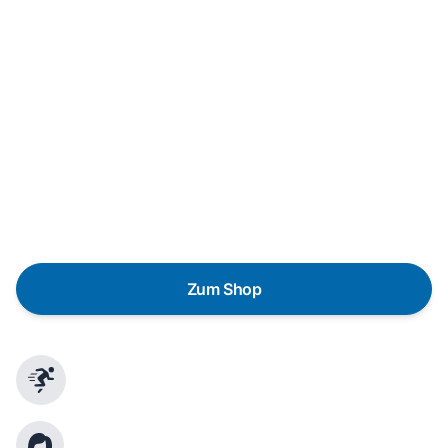
Neukauf
In wenigen Schritten dein passendes
Wunschgerät finden
Eine Reparatur lohnt sich nicht? Du möchtest dein Gerät
lieber gegen einen energieeffizienten Nachfolger
austauschen? Unser
Produktberater
hilft dir, durch
gezielte Fragen das passende Gerät für deine
Bedürfnisse zu finden.
Zum Shop
Schnelle Lieferung
Kundenberatung