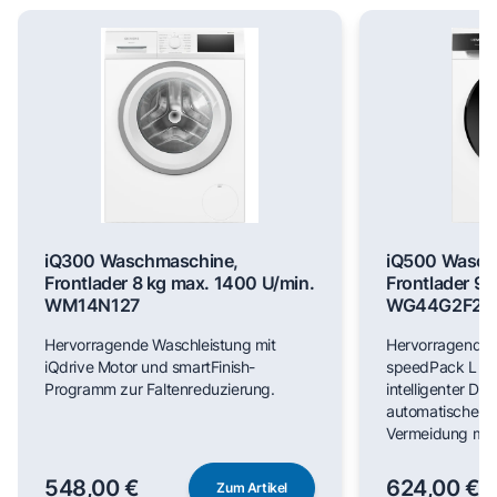
iQ300 Waschmaschine,
iQ500 Wasch
Frontlader 8 kg max. 1400 U/min.
Frontlader 9 
WM14N127
WG44G2F22
Hervorragende Waschleistung mit
Hervorragende 
iQdrive Motor und smartFinish-
speedPack L für
Programm zur Faltenreduzierung.
intelligenter Do
automatischer F
Vermeidung man
548,00 €
624,00 €
Zum Artikel