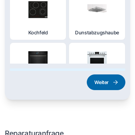
Kochfeld
Dunstabzugshaube
Weiter
Dampfgarer und
Herd und Backofen
Dampfbackofen
Reparaturanfrage