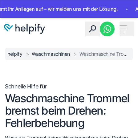
r Anliegen auf – wir melden uns mit der Lösung.
•
Ab sofo
Toggle 
helpify
>
Waschmaschinen
>
Waschmaschine Trommel bremst beim Drehen: Fehlerbehebung
Schnelle Hilfe für
Waschmaschine Trommel
bremst beim Drehen:
Fehlerbehebung
Wenn die Trommel deiner Waschmaschine beim Drehen