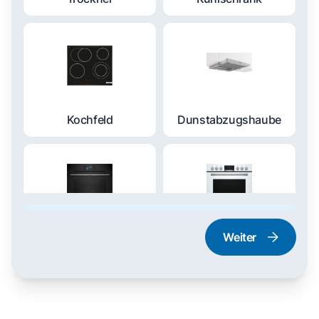
Kochfeld
Dunstabzugshaube
Weiter
Dampfgarer und
Herd und Backofen
Dampfbackofen