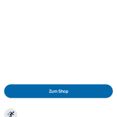
Neukauf
In wenigen Schritten dein passendes
Wunschgerät finden
Eine Reparatur lohnt sich nicht? Du möchtest dein Gerät
lieber gegen einen energieeffizienten Nachfolger
austauschen? Unser
Produktberater
hilft dir, durch
gezielte Fragen das passende Gerät für deine
Bedürfnisse zu finden.
Zum Shop
Schnelle Lieferung