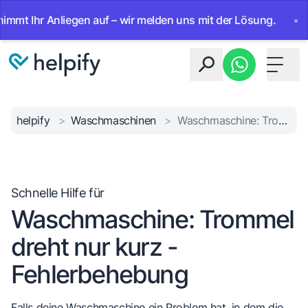
Ihr Anliegen auf – wir melden uns mit der Lösung.
•
Ab so
Toggle 
helpify
>
Waschmaschinen
>
Waschmaschine: Trommel dreht nur kurz - Fehlerbehebung
Schnelle Hilfe für
Waschmaschine: Trommel
dreht nur kurz -
Fehlerbehebung
Falls deine Waschmaschine ein Problem hat, in dem die