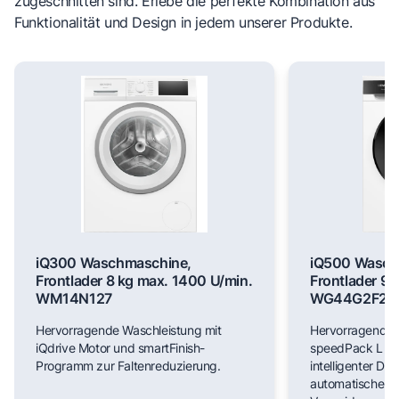
zugeschnitten sind. Erlebe die perfekte Kombination aus
Funktionalität und Design in jedem unserer Produkte.
iQ300 Waschmaschine,
iQ500 Wasch
Frontlader 8 kg max. 1400 U/min.
Frontlader 9 
WM14N127
WG44G2F22
Hervorragende Waschleistung mit
Hervorragende 
iQdrive Motor und smartFinish-
speedPack L für
Programm zur Faltenreduzierung.
intelligenter Do
automatischer F