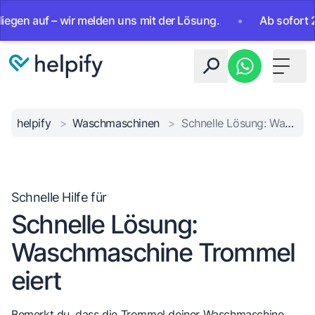
 auf – wir melden uns mit der Lösung.
•
Ab sofort 24/7 er
Toggle 
helpify
>
Waschmaschinen
>
Schnelle Lösung: Waschmaschine Trommel eiert
Schnelle Hilfe für
Schnelle Lösung:
Waschmaschine Trommel
eiert
Bemerkt du, dass die Trommel deiner Waschmaschine