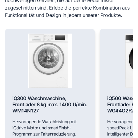
hochwertigen Geräten, die auf deine Bedürfnisse
zugeschnitten sind. Erlebe die perfekte Kombination aus
Funktionalität und Design in jedem unserer Produkte.
iQ300 Waschmaschine,
iQ500 Wasch
Frontlader 8 kg max. 1400 U/min.
Frontlader 9 
WM14N127
WG44G2F22
Hervorragende Waschleistung mit
Hervorragende 
iQdrive Motor und smartFinish-
speedPack L für
Programm zur Faltenreduzierung.
intelligenter Do