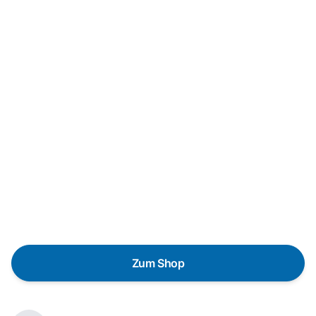
Neukauf
In wenigen Schritten dein passendes
Wunschgerät finden
Eine Reparatur lohnt sich nicht? Du möchtest dein Gerät
lieber gegen einen energieeffizienten Nachfolger
austauschen? Unser
Produktberater
hilft dir, durch
gezielte Fragen das passende Gerät für deine
Bedürfnisse zu finden.
Zum Shop