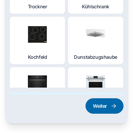
Trockner
Kühlschrank
Kochfeld
Dunstabzugshaube
Weiter
Dampfgarer und
Herd und Backofen
Dampfbackofen