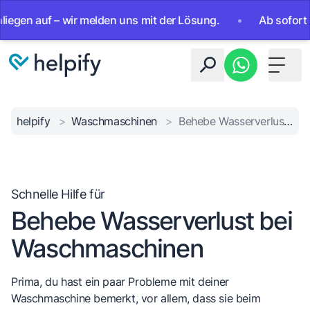
n auf – wir melden uns mit der Lösung.
•
Ab sofort 24/7 e
Toggle 
helpify
>
Waschmaschinen
>
Behebe Wasserverlust bei Waschmaschinen
Schnelle Hilfe für
Behebe Wasserverlust bei
Waschmaschinen
Prima, du hast ein paar Probleme mit deiner
Waschmaschine bemerkt, vor allem, dass sie beim