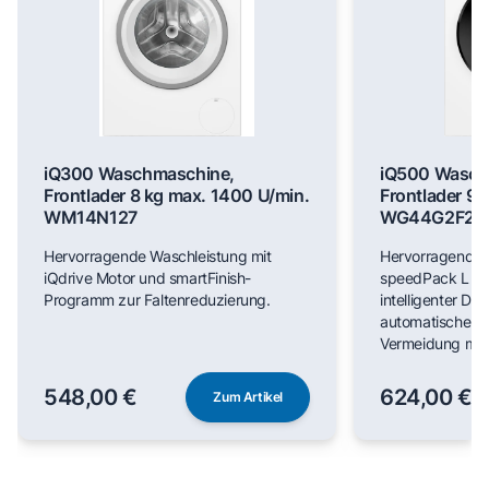
iQ300 Waschmaschine,
iQ500 Wasch
Frontlader 8 kg max. 1400 U/min.
Frontlader 9 
WM14N127
WG44G2F22
Hervorragende Waschleistung mit
Hervorragende 
iQdrive Motor und smartFinish-
speedPack L für
Programm zur Faltenreduzierung.
intelligenter Do
automatischer F
Vermeidung man
548,00 €
624,00 €
Zum Artikel