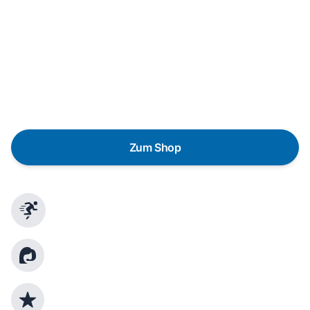
Wunschgerät finden
Eine Reparatur lohnt sich nicht? Du möchtest dein Gerät
lieber gegen einen energieeffizienten Nachfolger
austauschen? Unser
Produktberater
hilft dir, durch
gezielte Fragen das passende Gerät für deine
Bedürfnisse zu finden.
Zum Shop
Schnelle Lieferung
Kundenberatung
Top Produktauswahl