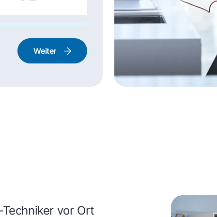
nstabzugshaube
Weiter
rd und Backofen
-Techniker vor Ort