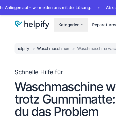
en auf – wir melden uns mit der Lösung.
•
Ab sofort 24/7 
Kategorien
Reparaturre
helpify
>
Waschmaschinen
>
Waschmaschine wacke
Schnelle Hilfe für
Waschmaschine wa
trotz Gummimatte: 
du das Problem