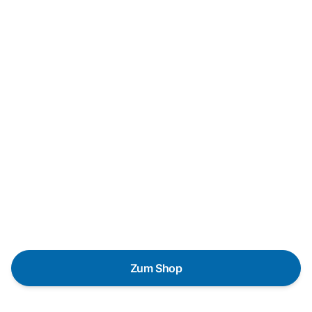
Neukauf
In wenigen Schritten dein passendes
Wunschgerät finden
Eine Reparatur lohnt sich nicht? Du möchtest dein Gerät
lieber gegen einen energieeffizienten Nachfolger
austauschen? Unser
Produktberater
hilft dir, durch
gezielte Fragen das passende Gerät für deine
Bedürfnisse zu finden.
Zum Shop