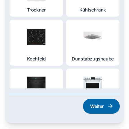
Trockner
Kühlschrank
Kochfeld
Dunstabzugshaube
Weiter
Dampfgarer und
Herd und Backofen
Dampfbackofen