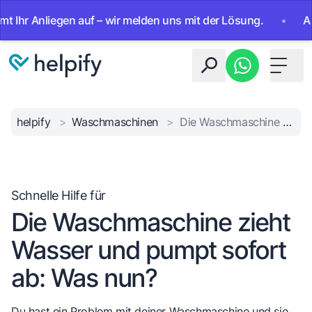
hr Anliegen auf – wir melden uns mit der Lösung.
•
Ab sof
Toggle 
helpify
>
Waschmaschinen
>
Die Waschmaschine zieht Wasser und pumpt sofort ab: Was nun?
Schnelle Hilfe für
Die Waschmaschine zieht
Wasser und pumpt sofort
ab: Was nun?
Du hast ein Problem mit deiner Waschmaschine und sie