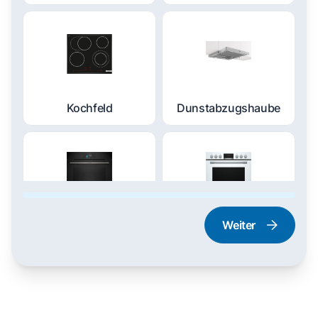
Kochfeld
Dunstabzugshaube
Weiter
Dampfgarer und
Herd und Backofen
Dampfbackofen