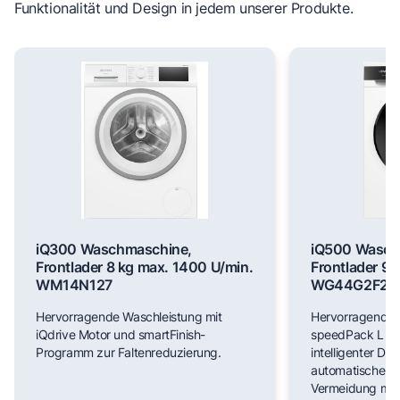
Funktionalität und Design in jedem unserer Produkte.
iQ300 Waschmaschine,
iQ500 Wasch
Frontlader 8 kg max. 1400 U/min.
Frontlader 9 
WM14N127
WG44G2F22
Hervorragende Waschleistung mit
Hervorragende 
iQdrive Motor und smartFinish-
speedPack L für
Programm zur Faltenreduzierung.
intelligenter Do
automatischer F
Vermeidung man