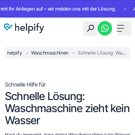
r Anliegen auf – wir melden uns mit der Lösung.
•
Ab sof
Toggle 
helpify
>
Waschmaschinen
>
Schnelle Lösung: Waschmaschine zieht kein Wasser
Schnelle Hilfe für
Schnelle Lösung:
Waschmaschine zieht kein
Wasser
Hast du bemerkt, dass deine Waschmaschine kein Wasser