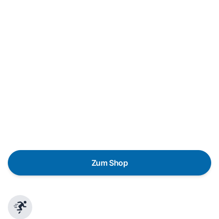
Neukauf
In wenigen Schritten dein passendes
Wunschgerät finden
Eine Reparatur lohnt sich nicht? Du möchtest dein Gerät
lieber gegen einen energieeffizienten Nachfolger
austauschen? Unser
Produktberater
hilft dir, durch
gezielte Fragen das passende Gerät für deine
Bedürfnisse zu finden.
Zum Shop
Schnelle Lieferung