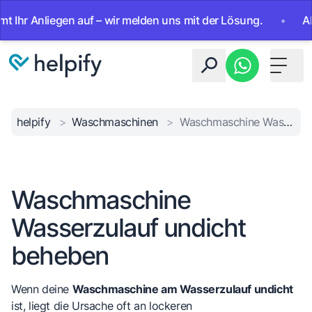
 Anliegen auf – wir melden uns mit der Lösung.
•
Ab sofor
Toggle 
helpify
>
Waschmaschinen
>
Waschmaschine Wasserzulauf undicht beheben
Waschmaschine
Wasserzulauf undicht
beheben
Wenn deine
Waschmaschine am Wasserzulauf undicht
ist, liegt die Ursache oft an lockeren