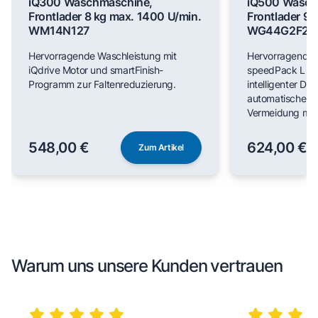
iQ300 Waschmaschine,
iQ500 Wasch
Frontlader 8 kg max. 1400 U/min.
Frontlader 9 
WM14N127
WG44G2F22
Hervorragende Waschleistung mit
Hervorragende 
iQdrive Motor und smartFinish-
speedPack L für
Programm zur Faltenreduzierung.
intelligenter Do
automatischer F
Vermeidung man
548,00 €
624,00 €
Zum Artikel
Warum uns unsere Kunden vertrauen