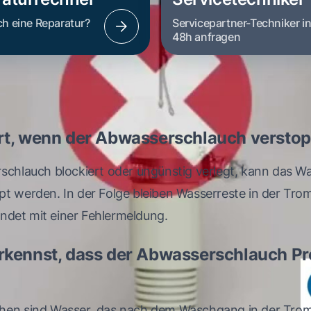
ch eine Reparatur?
Servicepartner-Techniker i
48h anfragen
t, wenn der Abwasserschlauch verstopf
rschlauch blockiert oder ungünstig verlegt, kann das W
pt werden. In der Folge bleiben Wasserreste in der Tro
det mit einer Fehlermeldung.
rkennst, dass der Abwasserschlauch P
hen sind Wasser, das nach dem Waschgang in der Trom