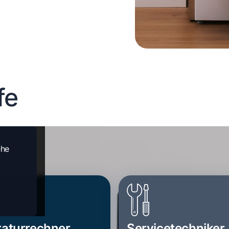
fe
ehe
aturrechner
Servicetechniker