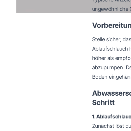
ungewöhnliche 
Vorbereitu
Stelle sicher, d
Ablaufschlauch h
höher als empfo
abzupumpen. Der
Boden eingehän
Abwassersch
Schritt
1. Ablaufschla
Zunächst löst d