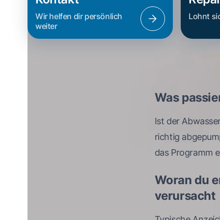
Wir helfen dir persönlich
Lohnt si
weiter
Was passier
Ist der Abwasse
richtig abgepum
das Programm en
Woran du e
verursacht
Typische Anzeic