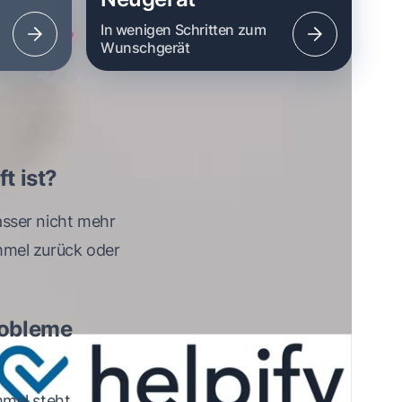
n
In wenigen Schritten zum
Wunschgerät
t ist?
asser nicht mehr
mmel zurück oder
robleme
mel steht,