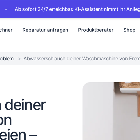
sofort 24/7 erreichbar. KI-Assistent nimmt Ihr Anliegen auf – 
chner
Reparatur anfragen
Produktberater
Shop
Problem
>
Abwasserschlauch deiner Waschmaschine von Fremdk
 deiner
on
eien –