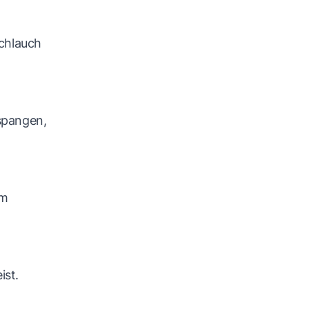
chlauch
spangen,
am
ist.