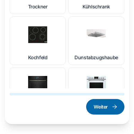
Trockner
Kühlschrank
Kochfeld
Dunstabzugshaube
Weiter
Dampfgarer und
Herd und Backofen
Dampfbackofen