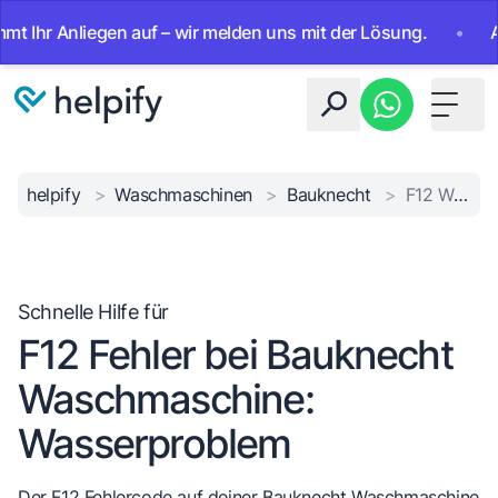
r Anliegen auf – wir melden uns mit der Lösung.
•
Ab sofo
Toggle 
helpify
>
Waschmaschinen
>
Bauknecht
>
F12 Wasser Fehler
Schnelle Hilfe für
F12 Fehler bei Bauknecht
Waschmaschine:
Wasserproblem
Der F12 Fehlercode auf deiner Bauknecht Waschmaschine