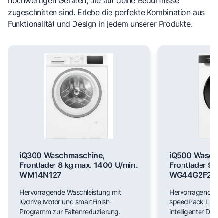
hochwertigen Geräten, die auf deine Bedürfnisse
zugeschnitten sind. Erlebe die perfekte Kombination aus
Funktionalität und Design in jedem unserer Produkte.
iQ300 Waschmaschine,
iQ500 Wasch
Frontlader 8 kg max. 1400 U/min.
Frontlader 9 
WM14N127
WG44G2F22
Hervorragende Waschleistung mit
Hervorragende 
iQdrive Motor und smartFinish-
speedPack L für
Programm zur Faltenreduzierung.
intelligenter Do