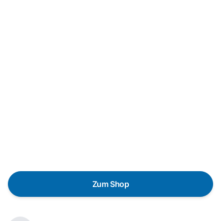
Neukauf
In wenigen Schritten dein passendes
Wunschgerät finden
Eine Reparatur lohnt sich nicht? Du möchtest dein Gerät
lieber gegen einen energieeffizienten Nachfolger
austauschen? Unser
Produktberater
hilft dir, durch
gezielte Fragen das passende Gerät für deine
Bedürfnisse zu finden.
Zum Shop