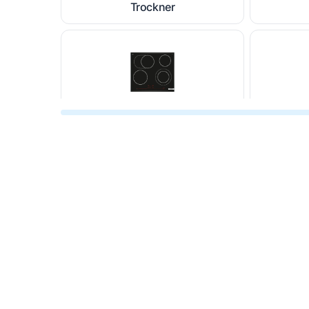
Trockner
Kochfeld
Du
Dampfgarer und
He
Dampfbackofen