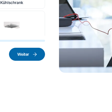
Kühlschrank
nstabzugshaube
Weiter
rd und Backofen