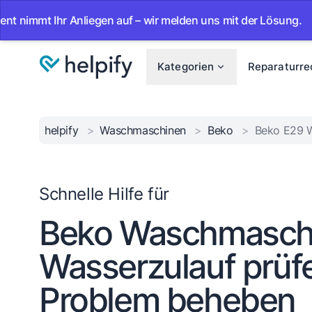
 Ihr Anliegen auf – wir melden uns mit der Lösung.
•
Ab s
Kategorien
Reparaturre
helpify
>
Waschmaschinen
>
Beko
>
Beko E29 
Schnelle Hilfe für
Beko Waschmaschi
Wasserzulauf prüf
Problem beheben