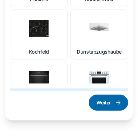
Kochfeld
Dunstabzugshaube
Weiter
Dampfgarer und
Herd und Backofen
Dampfbackofen