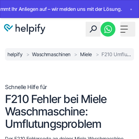
hr Anliegen auf – wir melden uns mit der Lösung.
•
Ab sof
Toggle 
helpify
>
Waschmaschinen
>
Miele
>
F210 Umflutungsfehler
Schnelle Hilfe für
F210 Fehler bei Miele
Waschmaschine:
Umflutungsproblem
Der F210 Fehlercode an deiner Miele Waschmaschine