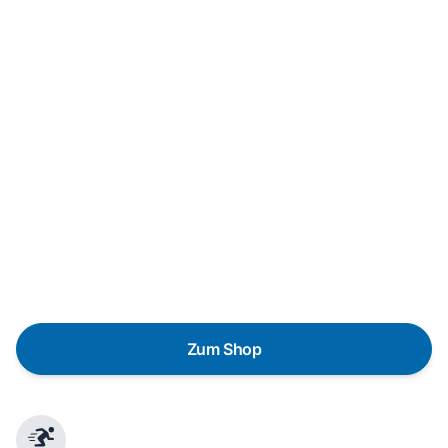
Neukauf
In wenigen Schritten dein passendes
Wunschgerät finden
Eine Reparatur lohnt sich nicht? Du möchtest dein Gerät
lieber gegen einen energieeffizienten Nachfolger
austauschen? Unser
Produktberater
hilft dir, durch
gezielte Fragen das passende Gerät für deine
Bedürfnisse zu finden.
Zum Shop
Schnelle Lieferung