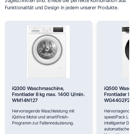
zugeschnitten sind. Erlebe die perfekte Kombination aus
Funktionalität und Design in jedem unserer Produkte.
iQ300 Waschmaschine,
iQ500 Wasch
Frontlader 8 kg max. 1400 U/min.
Frontlader 9 
WM14N127
WG44G2F22
Hervorragende Waschleistung mit
Hervorragende 
iQdrive Motor und smartFinish-
speedPack L für
Programm zur Faltenreduzierung.
intelligenter Do
automatischer F