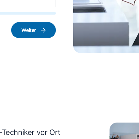
nstabzugshaube
Weiter
rd und Backofen
-Techniker vor Ort