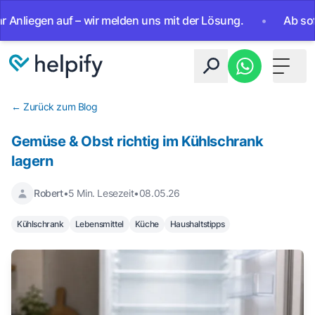
en auf – wir melden uns mit der Lösung.
•
Ab sofort 24/7 
Toggle 
← Zurück zum Blog
Gemüse & Obst richtig im Kühlschrank
lagern
Robert
•
5 Min. Lesezeit
•
08.05.26
Kühlschrank
Lebensmittel
Küche
Haushaltstipps