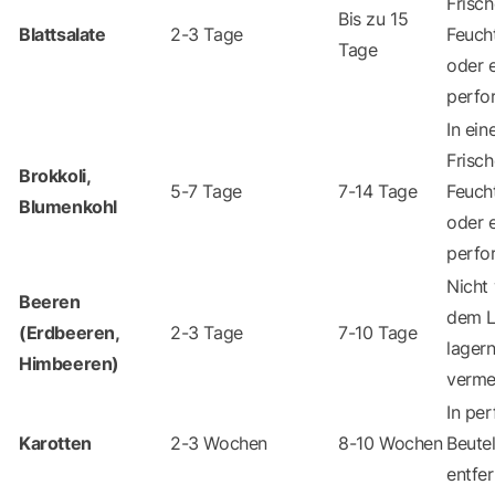
Frisc
Bis zu 15
Blattsalate
2-3 Tage
Feuch
Tage
oder 
perfor
In ei
Frisc
Brokkoli,
5-7 Tage
7-14 Tage
Feuch
Blumenkohl
oder 
perfo
Nicht
Beeren
dem L
(Erdbeeren,
2-3 Tage
7-10 Tage
lagern
Himbeeren)
verme
In per
Karotten
2-3 Wochen
8-10 Wochen
Beute
entfer