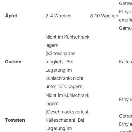
Getre
Ethyl
Äpfel
2-4 Wochen
8-10 Wochen
empfi
Gemü
Nicht im Kühlschrank
lagern
(Kälteschaden
Gurken
möglich). Bei
Kälte 
Lagerung im
Kühlschrank: nicht
unter 10°C lagern.
Nicht im Kühlschrank
Ethyl
lagern
(Geschmacksverlust,
Getre
Tomaten
Kälteschaden). Bei
Ethyl
Lagerung im