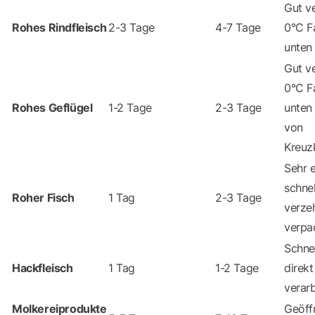
Gut v
Rohes Rindfleisch
2-3 Tage
4-7 Tage
0°C F
unten 
Gut v
0°C F
Rohes Geflügel
1-2 Tage
2-3 Tage
unten 
von
Kreuz
Sehr 
schne
Roher Fisch
1 Tag
2-3 Tage
verze
verpa
Schnel
Hackfleisch
1 Tag
1-2 Tage
direk
verarb
Molkereiprodukte
Geöff