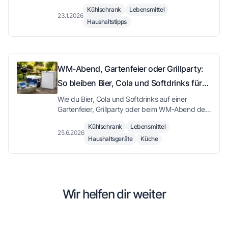
Lebensmittel richtig lagerst und ihre Haltbarkeit
Kühlschrank
Lebensmittel
verlängerst.
23.1.2026
Haushaltstipps
WM-Abend, Gartenfeier oder Grillparty:
So bleiben Bier, Cola und Softdrinks für
deine Gäste kalt
Wie du Bier, Cola und Softdrinks auf einer
Gartenfeier, Grillparty oder beim WM-Abend den
ganzen Sommerabend kalt hältst – von der
Kühlschrank
Lebensmittel
Eiswanne bis zum Tischkühlschrank.
25.6.2026
Haushaltsgeräte
Küche
Wir helfen dir weiter