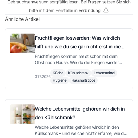
Gebrauchsanweisung sorgfältig lesen. Bei Fragen setzen Sie sich
bitte mit dem Hersteller in Verbindung.
Ähnliche Artikel
Fruchtfliegen loswerden: Was wirklich
hilft und wie du sie gar nicht erst in die
Küche lässt
Fruchtfliegen kommen meist schon mit dem
Obst nach Hause. Wie du die Fliegen wieder
loswirst, welche Falle tatsächlich funktioniert,
Küche
Kühlschrank
Lebensmittel
warum Kälte die Vermehrung ausbremst und an
31.7.2026
Hygiene
Haushaltstipps
welchen Stellen in der Küche die nächste
Generation heranwächst.
Welche Lebensmittel gehören wirklich in
den Kühlschrank?
Welche Lebensmittel gehören wirklich in den
Kühlschrank – und welche nicht? Erfahre, wie du