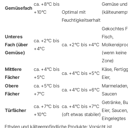
ca. +8°C bis
Gemüse und
Gemüsefach
+10°C
Optimal mit
(kälteunempf
Feuchtigkeitserhalt
Gekochtes Fl
Unteres
Fisch,
ca. +2°C bis
Fach (über
ca. +2°C bis +4°C
Molkereipro
+4°C
Gemüse)
(wenn keine
Zone)
Mittlere
ca. +4°C bis
Käse, Fertigg
ca. +4°C bis +5°C
Fächer
+5°C
Eier,
Obere
ca. +5°C bis
Marmeladen
ca. +4°C bis +6°C
Fächer
+7°C
Saucen
Getränke, But
ca. +7°C bis
ca. +4°C bis +7°C
Türfächer
Eier, Saucen,
+10°C
(oft etwas stabiler)
Eingelegtes
Ethylen und kälteempfindliche Produkte: Vorsicht ist