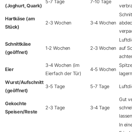
5-7 Tage
7-10 Tage
(Joghurt, Quark)
verbr
Schnit
Hartkäse (am
2-3 Wochen
3-4 Wochen
abdeck
Stück)
verpa
Luftd
Schnittkäse
1-2 Wochen
2-3 Wochen
auf S
(geöffnet)
achte
3-4 Wochen (im
Spitz
Eier
4-5 Wochen
Eierfach der Tür)
lagern
Wurst/Aufschnitt
3-5 Tage
5-7 Tage
Luftd
(geöffnet)
Gut v
Gekochte
2-3 Tage
3-4 Tage
schne
Speisen/Reste
lassen
In ei