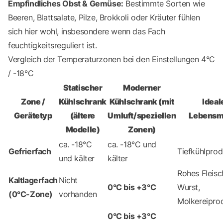
Empfindliches Obst & Gemüse:
Bestimmte Sorten wie
Beeren, Blattsalate, Pilze, Brokkoli oder Kräuter fühlen
sich hier wohl, insbesondere wenn das Fach
feuchtigkeitsreguliert ist.
Vergleich der Temperaturzonen bei den Einstellungen 4°C
/ -18°C
Statischer
Moderner
Zone /
Kühlschrank
Kühlschrank (mit
Ideal
Gerätetyp
(ältere
Umluft/speziellen
Lebensmi
Modelle)
Zonen)
ca. -18°C
ca. -18°C und
Gefrierfach
Tiefkühlprod
und kälter
kälter
Rohes Fleisc
Kaltlagerfach
Nicht
0°C bis +3°C
Wurst,
(0°C-Zone)
vorhanden
Molkereipro
0°C bis +3°C