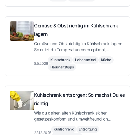
Generation heranwächst.
Gemüse & Obst richtig im Kühlschrank
lagern
Gemüse und Obst richtig im Kühlschrank lagern:
So nutzt du Temperaturzonen optimal,
vermeidest Kälteschäden und reduzierst
Kühlschrank
Lebensmittel
Küche
Lebensmittelverschwendung.
8.5.2026
Haushaltstipps
Kühlschrank entsorgen: So machst Du es
richtig
Wie du deinen alten Kühlschrank sicher,
gesetzeskonform und umweltfreundlich
entsorgst.
Kühlschrank
Entsorgung
22.12.2025