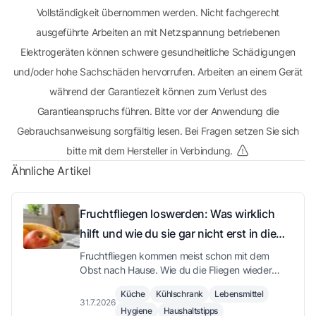
Vollständigkeit übernommen werden. Nicht fachgerecht
ausgeführte Arbeiten an mit Netzspannung betriebenen
Elektrogeräten können schwere gesundheitliche Schädigungen
und/oder hohe Sachschäden hervorrufen. Arbeiten an einem Gerät
während der Garantiezeit können zum Verlust des
Garantieanspruchs führen. Bitte vor der Anwendung die
Gebrauchsanweisung sorgfältig lesen. Bei Fragen setzen Sie sich
bitte mit dem Hersteller in Verbindung.
Ähnliche Artikel
Fruchtfliegen loswerden: Was wirklich
hilft und wie du sie gar nicht erst in die
Küche lässt
Fruchtfliegen kommen meist schon mit dem
Obst nach Hause. Wie du die Fliegen wieder
loswirst, welche Falle tatsächlich funktioniert,
Küche
Kühlschrank
Lebensmittel
warum Kälte die Vermehrung ausbremst und an
31.7.2026
Hygiene
Haushaltstipps
welchen Stellen in der Küche die nächste