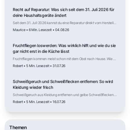
Recht auf Reparatur: Was sich seit dem 31. Juli 2026 für
deine Haushaltsgeräte ändert
Seit dem 31. Juli 2026 kannst du eine Reparatur direkt vom Hersteller
verlangen, auch nach Ablauf der Gewährleistung. Für welche
Maurice • 6 Min. Lesezeit • 04.08.26
Haushaltsgeräte das gilt, wie lange Ersatzteile verfügbar sein
müssen, was die Reparatur kosten darf und wo die Regelung weniger
weit reicht als die Schlagzeilen vermuten lassen.
Fruchtfliegen loswerden: Was wirklich hilft und wie du sie
gar nicht erst in die Küche lässt
Fruchtfliegen kommen meist schon mit dem Obst nach Hause. Wie du
die Fliegen wieder loswirst, welche Falle tatsächlich funktioniert,
Robert • 5 Min. Lesezeit • 31.07.26
warum Kälte die Vermehrung ausbremst und an welchen Stellen in
der Küche die nächste Generation heranwächst.
Schweißgeruch und Schweißflecken entfernen: So wird
Kleidung wieder frisch
Schweißgeruch aus Kleidung entfernen und gelbe Schweißflecken
lösen: Ursachen verstehen, mit Hausmitteln vorbehandeln und mit
Robert • 5 Min. Lesezeit • 16.07.26
dem richtigen Waschprogramm dauerhaft frische Kleidung erreichen.
Themen