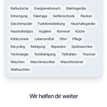
Bettwäsche
Energieverbrauch
Elektrogeräte
Entsorgung
Feiertage
Gefrierschrank
Flecken
Geschirrspüler
Funktionskleidung
Haushaltsgeräte
Haushaltstipps
Hygiene
Karneval
Küche
Kühlschrank
Lebensmittel
Ofen
Pflege
Recycling
Reinigung
Reparatur
Spülmaschine
Technologie
Textilreinigung
Tiefkühlen
Trockner
Waschen
Waschmaschine
Waschtrockner
Weihnachten
Wir helfen dir weiter