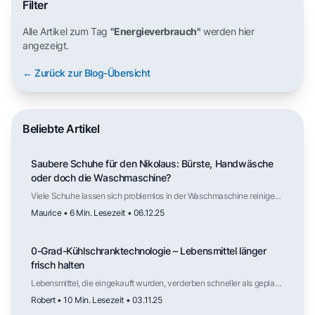
Filter
Alle Artikel zum Tag
"Energieverbrauch"
werden hier
angezeigt.
← Zurück zur Blog-Übersicht
Beliebte Artikel
Saubere Schuhe für den Nikolaus: Bürste, Handwäsche
oder doch die Waschmaschine?
Viele Schuhe lassen sich problemlos in der Waschmaschine reinigen,
solange Material und Aufbau dafür geeignet sind. Der Trockner
Maurice • 6 Min. Lesezeit • 06.12.25
hingegen ist selten geeignet. Mit der richtigen Vorbereitung und
Lufttrocknung werden Schuhe zuverlässig sauber – und stehen
vielleicht am nächsten Nikolaustag ohne viel Aufwand frisch vor der
0-Grad-Kühlschranktechnologie – Lebensmittel länger
Tür.
frisch halten
Lebensmittel, die eingekauft wurden, verderben schneller als geplant.
Der folgende Artikel erklärt dir, wie die sogenannte 0-Grad-
Robert • 10 Min. Lesezeit • 03.11.25
Kühlschranktechnologie funktioniert.