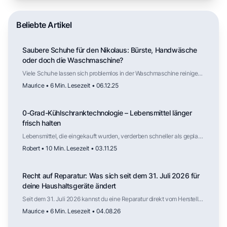
Beliebte Artikel
Saubere Schuhe für den Nikolaus: Bürste, Handwäsche
oder doch die Waschmaschine?
Viele Schuhe lassen sich problemlos in der Waschmaschine reinigen,
solange Material und Aufbau dafür geeignet sind. Der Trockner
Maurice • 6 Min. Lesezeit • 06.12.25
hingegen ist selten geeignet. Mit der richtigen Vorbereitung und
Lufttrocknung werden Schuhe zuverlässig sauber – und stehen
vielleicht am nächsten Nikolaustag ohne viel Aufwand frisch vor der
0-Grad-Kühlschranktechnologie – Lebensmittel länger
Tür.
frisch halten
Lebensmittel, die eingekauft wurden, verderben schneller als geplant.
Der folgende Artikel erklärt dir, wie die sogenannte 0-Grad-
Robert • 10 Min. Lesezeit • 03.11.25
Kühlschranktechnologie funktioniert.
Recht auf Reparatur: Was sich seit dem 31. Juli 2026 für
deine Haushaltsgeräte ändert
Seit dem 31. Juli 2026 kannst du eine Reparatur direkt vom Hersteller
verlangen, auch nach Ablauf der Gewährleistung. Für welche
Maurice • 6 Min. Lesezeit • 04.08.26
Haushaltsgeräte das gilt, wie lange Ersatzteile verfügbar sein
müssen, was die Reparatur kosten darf und wo die Regelung weniger