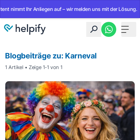
nt nimmt Ihr Anliegen auf – wir melden uns mit der Lösung.
Toggle 
Blogbeiträge zu: Karneval
1 Artikel • Zeige 1-1 von 1