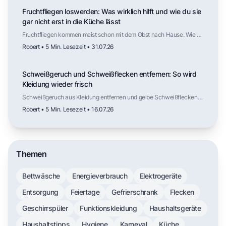
weit reicht als die Schlagzeilen vermuten lassen.
Fruchtfliegen loswerden: Was wirklich hilft und wie du sie
gar nicht erst in die Küche lässt
Fruchtfliegen kommen meist schon mit dem Obst nach Hause. Wie du
die Fliegen wieder loswirst, welche Falle tatsächlich funktioniert,
Robert • 5 Min. Lesezeit • 31.07.26
warum Kälte die Vermehrung ausbremst und an welchen Stellen in
der Küche die nächste Generation heranwächst.
Schweißgeruch und Schweißflecken entfernen: So wird
Kleidung wieder frisch
Schweißgeruch aus Kleidung entfernen und gelbe Schweißflecken
lösen: Ursachen verstehen, mit Hausmitteln vorbehandeln und mit
Robert • 5 Min. Lesezeit • 16.07.26
dem richtigen Waschprogramm dauerhaft frische Kleidung erreichen.
Themen
Bettwäsche
Energieverbrauch
Elektrogeräte
Entsorgung
Feiertage
Gefrierschrank
Flecken
Geschirrspüler
Funktionskleidung
Haushaltsgeräte
Haushaltstipps
Hygiene
Karneval
Küche