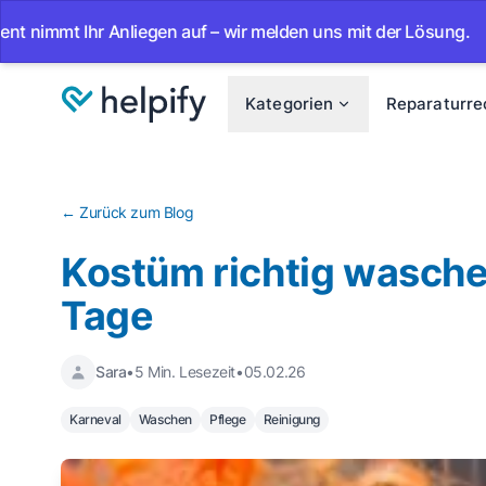
en auf – wir melden uns mit der Lösung.
•
Ab sofort 24/7 
Kategorien
Reparaturre
← Zurück zum Blog
Kostüm richtig waschen
Tage
Sara
•
5 Min. Lesezeit
•
05.02.26
Karneval
Waschen
Pflege
Reinigung