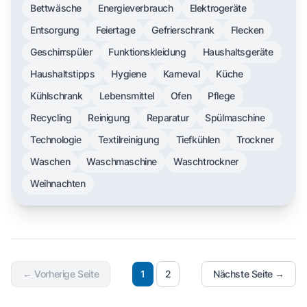
Bettwäsche
Energieverbrauch
Elektrogeräte
Entsorgung
Feiertage
Gefrierschrank
Flecken
Geschirrspüler
Funktionskleidung
Haushaltsgeräte
Haushaltstipps
Hygiene
Karneval
Küche
Kühlschrank
Lebensmittel
Ofen
Pflege
Recycling
Reinigung
Reparatur
Spülmaschine
Technologie
Textilreinigung
Tiefkühlen
Trockner
Waschen
Waschmaschine
Waschtrockner
Weihnachten
← Vorherige Seite
1
2
Nächste Seite →