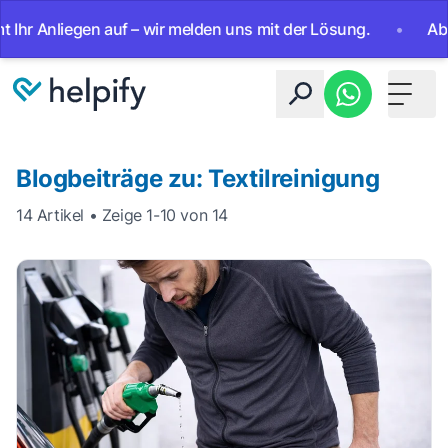
iegen auf – wir melden uns mit der Lösung.
•
Ab sofort 24
Toggle 
Blogbeiträge zu: Textilreinigung
14 Artikel • Zeige 1-10 von 14