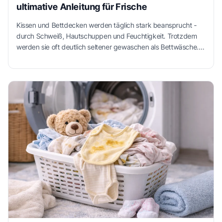
ultimative Anleitung für Frische
Kissen und Bettdecken werden täglich stark beansprucht -
durch Schweiß, Hautschuppen und Feuchtigkeit. Trotzdem
werden sie oft deutlich seltener gewaschen als Bettwäsche.
Viele sind unsicher, ob ihre Waschmaschine der Belastung
standhält oder ob Daunen verklumpen können. Mit der
richtigen Vorbereitung, dem passenden Programm und
sorgfältigem Trocknen lassen sich Kissen und Decken jedoch
problemlos reinigen - und bleiben hygienisch, flauschig und
langlebig.