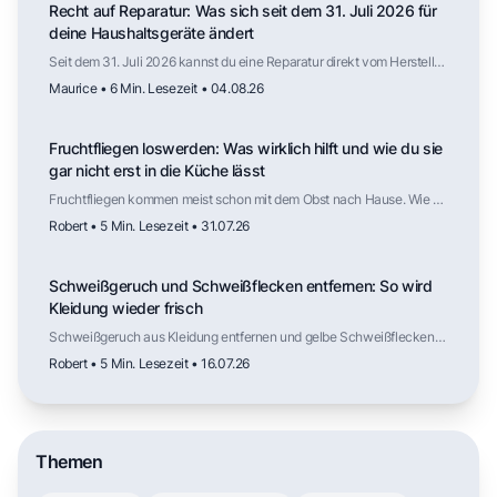
Recht auf Reparatur: Was sich seit dem 31. Juli 2026 für
deine Haushaltsgeräte ändert
Seit dem 31. Juli 2026 kannst du eine Reparatur direkt vom Hersteller
verlangen, auch nach Ablauf der Gewährleistung. Für welche
Maurice • 6 Min. Lesezeit • 04.08.26
Haushaltsgeräte das gilt, wie lange Ersatzteile verfügbar sein
müssen, was die Reparatur kosten darf und wo die Regelung weniger
weit reicht als die Schlagzeilen vermuten lassen.
Fruchtfliegen loswerden: Was wirklich hilft und wie du sie
gar nicht erst in die Küche lässt
Fruchtfliegen kommen meist schon mit dem Obst nach Hause. Wie du
die Fliegen wieder loswirst, welche Falle tatsächlich funktioniert,
Robert • 5 Min. Lesezeit • 31.07.26
warum Kälte die Vermehrung ausbremst und an welchen Stellen in
der Küche die nächste Generation heranwächst.
Schweißgeruch und Schweißflecken entfernen: So wird
Kleidung wieder frisch
Schweißgeruch aus Kleidung entfernen und gelbe Schweißflecken
lösen: Ursachen verstehen, mit Hausmitteln vorbehandeln und mit
Robert • 5 Min. Lesezeit • 16.07.26
dem richtigen Waschprogramm dauerhaft frische Kleidung erreichen.
Themen