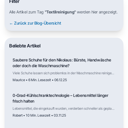
Filter
Alle Artikel zum Tag
"Textilreinigung"
werden hier angezeigt.
← Zurück zur Blog-Übersicht
Beliebte Artikel
Saubere Schuhe für den Nikolaus: Bürste, Handwäsche
oder doch die Waschmaschine?
Viele Schuhe lassen sich problemlos in der Waschmaschine reinigen,
solange Material und Aufbau dafür geeignet sind. Der Trockner
Maurice • 6 Min. Lesezeit • 06.12.25
hingegen ist selten geeignet. Mit der richtigen Vorbereitung und
Lufttrocknung werden Schuhe zuverlässig sauber – und stehen
vielleicht am nächsten Nikolaustag ohne viel Aufwand frisch vor der
0-Grad-Kühlschranktechnologie – Lebensmittel länger
Tür.
frisch halten
Lebensmittel, die eingekauft wurden, verderben schneller als geplant.
Der folgende Artikel erklärt dir, wie die sogenannte 0-Grad-
Robert • 10 Min. Lesezeit • 03.11.25
Kühlschranktechnologie funktioniert.