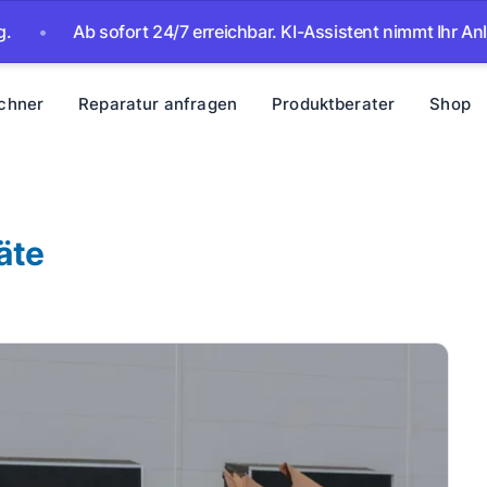
Ab sofort 24/7 erreichbar. KI-Assistent nimmt Ihr Anliegen au
chner
Reparatur anfragen
Produktberater
Shop
äte