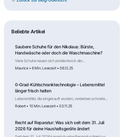
Beliebte Artikel
Saubere Schuhe für den Nikolaus: Bürste,
Handwäsche oder doch die Waschmaschine?
Viele Schuhe lassen sich problemlos in der
Waschmaschine reinigen, solange Material und Aufbau
Maurice • 6 Min. Lesezeit • 06.12.25
dafür geeignet sind. Der Trockner hingegen ist selten
geeignet. Mit der richtigen Vorbereitung und Lufttrocknung
werden Schuhe zuverlässig sauber – und stehen vielleicht
0-Grad-Kühlschranktechnologie – Lebensmittel
am nächsten Nikolaustag ohne viel Aufwand frisch vor der
Tür.
länger frisch halten
Lebensmittel, die eingekauft wurden, verderben schneller
als geplant. Der folgende Artikel erklärt dir, wie die
Robert • 10 Min. Lesezeit • 03.11.25
sogenannte 0-Grad-Kühlschranktechnologie funktioniert.
Recht auf Reparatur: Was sich seit dem 31. Juli
2026 für deine Haushaltsgeräte ändert
Seit dem 31. Juli 2026 kannst du eine Reparatur direkt vom