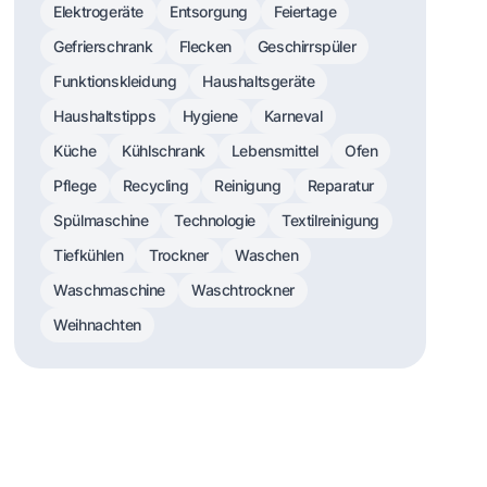
Elektrogeräte
Entsorgung
Feiertage
Gefrierschrank
Flecken
Geschirrspüler
Funktionskleidung
Haushaltsgeräte
Haushaltstipps
Hygiene
Karneval
Küche
Kühlschrank
Lebensmittel
Ofen
Pflege
Recycling
Reinigung
Reparatur
Spülmaschine
Technologie
Textilreinigung
Tiefkühlen
Trockner
Waschen
Waschmaschine
Waschtrockner
Weihnachten