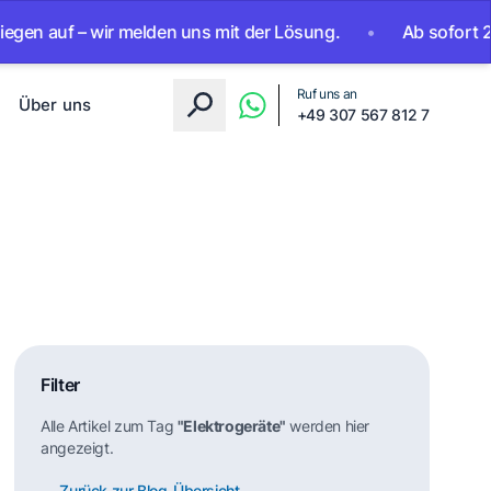
f – wir melden uns mit der Lösung.
•
Ab sofort 24/7 errei
Ruf uns an
Über uns
+49 307 567 812 7
Filter
Alle Artikel zum Tag
"Elektrogeräte"
werden hier
angezeigt.
← Zurück zur Blog-Übersicht