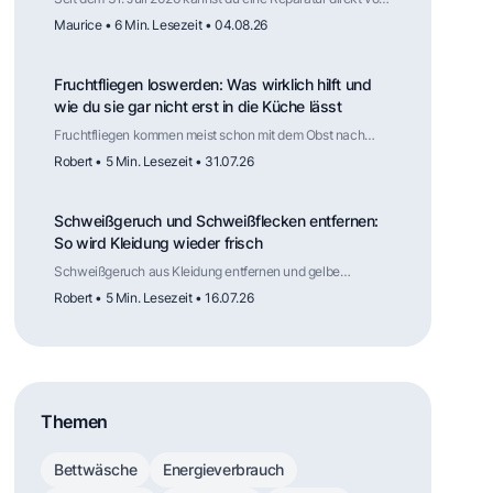
Hersteller verlangen, auch nach Ablauf der
Maurice • 6 Min. Lesezeit • 04.08.26
Gewährleistung. Für welche Haushaltsgeräte das gilt, wie
lange Ersatzteile verfügbar sein müssen, was die Reparatur
kosten darf und wo die Regelung weniger weit reicht als
Fruchtfliegen loswerden: Was wirklich hilft und
die Schlagzeilen vermuten lassen.
wie du sie gar nicht erst in die Küche lässt
Fruchtfliegen kommen meist schon mit dem Obst nach
Hause. Wie du die Fliegen wieder loswirst, welche Falle
Robert • 5 Min. Lesezeit • 31.07.26
tatsächlich funktioniert, warum Kälte die Vermehrung
ausbremst und an welchen Stellen in der Küche die
nächste Generation heranwächst.
Schweißgeruch und Schweißflecken entfernen:
So wird Kleidung wieder frisch
Schweißgeruch aus Kleidung entfernen und gelbe
Schweißflecken lösen: Ursachen verstehen, mit
Robert • 5 Min. Lesezeit • 16.07.26
Hausmitteln vorbehandeln und mit dem richtigen
Waschprogramm dauerhaft frische Kleidung erreichen.
Themen
Bettwäsche
Energieverbrauch