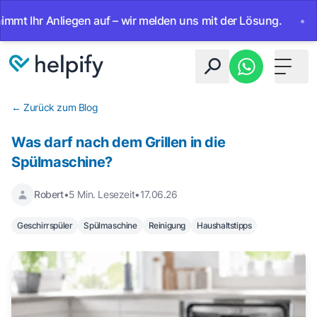
t Ihr Anliegen auf – wir melden uns mit der Lösung.
•
Ab 
Toggle 
← Zurück zum Blog
Was darf nach dem Grillen in die
Spülmaschine?
Robert
•
5 Min. Lesezeit
•
17.06.26
Geschirrspüler
Spülmaschine
Reinigung
Haushaltstipps