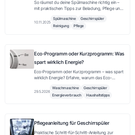
So räumst du deine Spülmaschine richtig ein –
mit praktischen Tipps zur Beladung, Pflege und
Fehlervermeidung.
Spülmaschine
Geschirrspüler
10.11.2025
Reinigung
Pflege
Eco-Programm oder Kurzprogramm: Was
spart wirklich Energie?
Eco-Programm oder Kurzprogramm – was spart
wirklich Energie? Erfahre, warum das Eco-
Programm trotz längerer Laufzeit sparsamer ist,
Waschmaschine
Geschirrspüler
wann das Kurzprogramm sinnvoll ist und wie du
29.5.2026
Energieverbrauch
Haushaltstipps
Biofilm in der Waschmaschine vermeidest.
Pflegeanleitung für Geschirrspüler
Praktische Schritt-für-Schritt-Anleitung zur