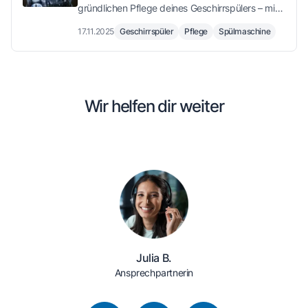
gründlichen Pflege deines Geschirrspülers – mit
Tipps für Reinigung, Wartung und
17.11.2025
Geschirrspüler
Pflege
Spülmaschine
Fehlervermeidung.
Wir helfen dir weiter
Julia B.
Ansprechpartnerin