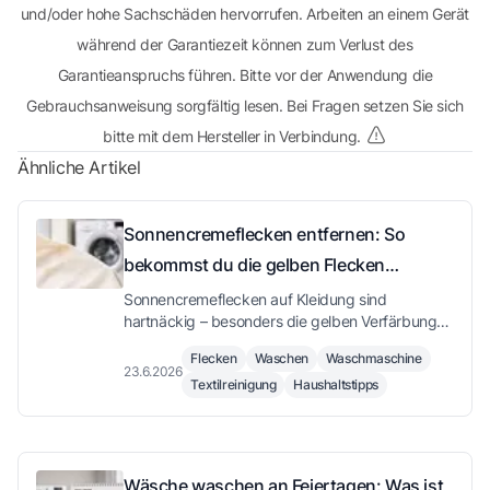
und/oder hohe Sachschäden hervorrufen. Arbeiten an einem Gerät
während der Garantiezeit können zum Verlust des
Garantieanspruchs führen. Bitte vor der Anwendung die
Gebrauchsanweisung sorgfältig lesen. Bei Fragen setzen Sie sich
bitte mit dem Hersteller in Verbindung.
Ähnliche Artikel
Sonnencremeflecken entfernen: So
bekommst du die gelben Flecken
zuverlässig aus der Kleidung
Sonnencremeflecken auf Kleidung sind
hartnäckig – besonders die gelben Verfärbungen
durch UV-Filter. Hier erfährst du, wie du sie
Flecken
Waschen
Waschmaschine
wirkungsvoll vorbehandelst und beim Waschen
23.6.2026
Textilreinigung
Haushaltstipps
richtig vorgehst.
Wäsche waschen an Feiertagen: Was ist