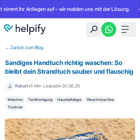
mmt Ihr Anliegen auf – wir melden uns mit der Lösung.
•
A
Toggle 
← Zurück zum Blog
Sandiges Handtuch richtig waschen: So
bleibt dein Strandtuch sauber und flauschig
Robert
•
5 Min. Lesezeit
•
30.06.26
Waschen
Textilreinigung
Haushaltstipps
Waschmaschine
Trockner