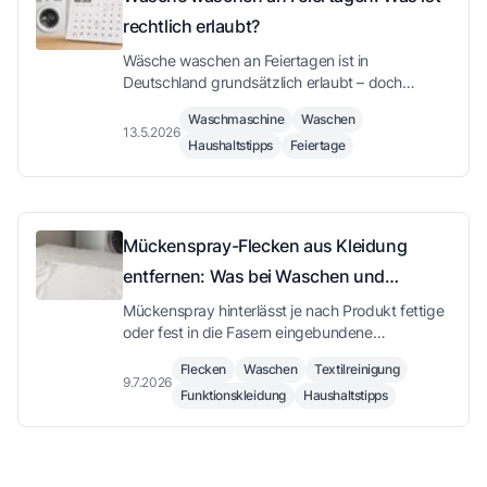
rechtlich erlaubt?
Wäsche waschen an Feiertagen ist in
Deutschland grundsätzlich erlaubt – doch
Ruhezeiten und Hausordnung solltest du
Waschmaschine
Waschen
kennen. Hier erfährst du alles zur Rechtslage
13.5.2026
Haushaltstipps
Feiertage
und wie du mit der richtigen Waschmaschine
Rücksicht nimmst.
Mückenspray-Flecken aus Kleidung
entfernen: Was bei Waschen und
Trocknen wichtig ist
Mückenspray hinterlässt je nach Produkt fettige
oder fest in die Fasern eingebundene
Rückstände. Wie Du Flecken von Haut- und
Flecken
Waschen
Textilreinigung
Textilsprays richtig behandelst und worauf Du
9.7.2026
Funktionskleidung
Haushaltstipps
beim Waschen und Trocknen achten solltest.