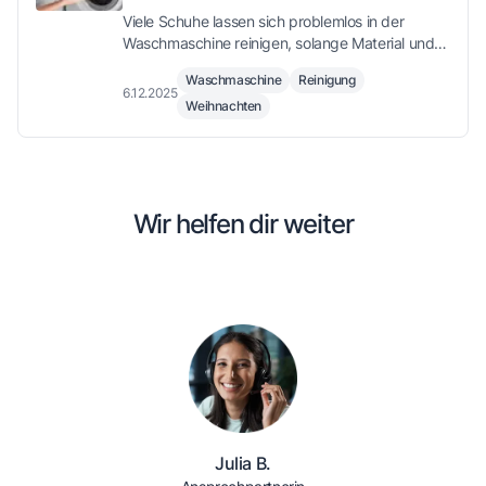
Waschmaschine?
Viele Schuhe lassen sich problemlos in der
Waschmaschine reinigen, solange Material und
Aufbau dafür geeignet sind. Der Trockner
Waschmaschine
Reinigung
hingegen ist selten geeignet. Mit der richtigen
6.12.2025
Weihnachten
Vorbereitung und Lufttrocknung werden Schuhe
zuverlässig sauber – und stehen vielleicht am
nächsten Nikolaustag ohne viel Aufwand frisch
vor der Tür.
Wir helfen dir weiter
Julia B.