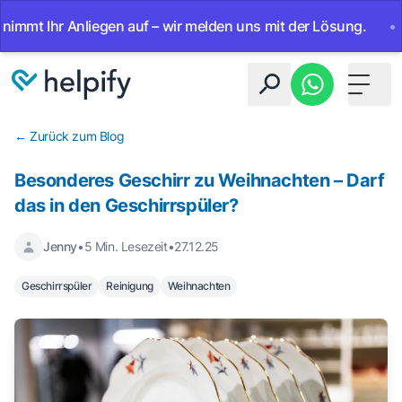
mt Ihr Anliegen auf – wir melden uns mit der Lösung.
•
Ab
Toggle 
← Zurück zum Blog
Besonderes Geschirr zu Weihnachten – Darf
das in den Geschirrspüler?
Jenny
•
5 Min. Lesezeit
•
27.12.25
Geschirrspüler
Reinigung
Weihnachten