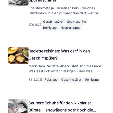
Edelstahlroste ja, Gusseisen nein – welches
Grillzubehör in die Spülmaschine darf, welche
Programme sich eignen und wie du die Maschine
Geschirrspüler
Spülmaschine
schützt.
17.6.2026
Reinigung
Haushaltstipps
Raclette reinigen: Was darf in den
Geschirrspüler?
Nach dem Raclette-Abend stellt sich die Frage:
Was lässt sich einfach reinigen – und was
braucht etwas Geduld?
31.12.2025
Feiertage
Geschirrspüler
Reinigung
Saubere Schuhe für den Nikolaus:
Bürste, Handwäsche oder doch die