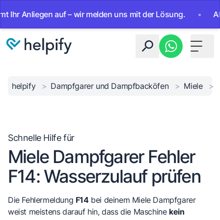
 Anliegen auf – wir melden uns mit der Lösung.
•
Ab sofor
Toggle 
helpify
>
Dampfgarer und Dampfbacköfen
>
Miele
>
Schnelle Hilfe für
Miele Dampfgarer Fehler
F14: Wasserzulauf prüfen
Die Fehlermeldung
F14
bei deinem Miele Dampfgarer
weist meistens darauf hin, dass die Maschine
kein