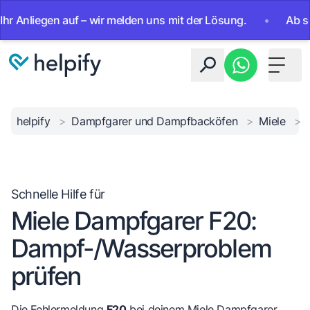
liegen auf – wir melden uns mit der Lösung.
•
Ab sofort 2
Toggle 
helpify
>
Dampfgarer und Dampfbacköfen
>
Miele
>
Schnelle Hilfe für
Miele Dampfgarer F20:
Dampf-/Wasserproblem
prüfen
Die Fehlermeldung
F20
bei deinem Miele Dampfgarer