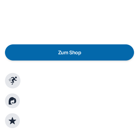
Eine Reparatur lohnt sich nicht? Du möchtest dein Gerät
lieber gegen einen energieeffizienten Nachfolger
austauschen? Unser
Produktberater
hilft dir, durch
gezielte Fragen das passende Gerät für deine
Bedürfnisse zu finden.
Zum Shop
Schnelle Lieferung
Kundenberatung
Top Produktauswahl