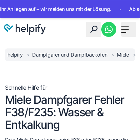
nliegen auf – wir melden uns mit der Lösung.
•
Ab sofort
Toggle 
helpify
>
Dampfgarer und Dampfbacköfen
>
Miele
>
Schnelle Hilfe für
Miele Dampfgarer Fehler
F38/F235: Wasser &
Entkalkung
Dein Miele Dampfgarer zeigt F38 oder F235, wenn die