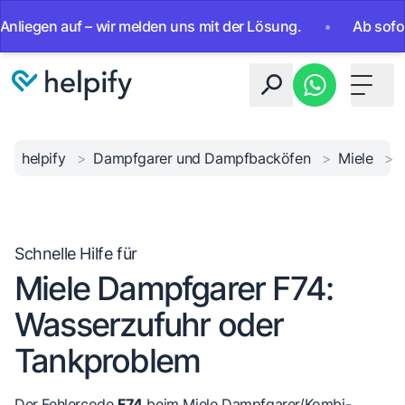
gen auf – wir melden uns mit der Lösung.
•
Ab sofort 24/7
Toggle 
helpify
>
Dampfgarer und Dampfbacköfen
>
Miele
>
Schnelle Hilfe für
Miele Dampfgarer F74:
Wasserzufuhr oder
Tankproblem
Der Fehlercode
F74
beim Miele Dampfgarer/Kombi-