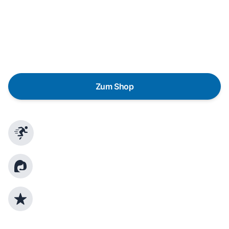
Eine Reparatur lohnt sich nicht? Du möchtest dein Gerät
lieber gegen einen energieeffizienten Nachfolger
austauschen? Unser
Produktberater
hilft dir, durch
gezielte Fragen das passende Gerät für deine
Bedürfnisse zu finden.
Zum Shop
Schnelle Lieferung
Kundenberatung
Top Produktauswahl