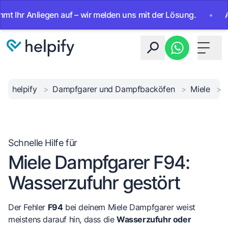
r Anliegen auf – wir melden uns mit der Lösung.
•
Ab sofo
Toggle 
helpify
>
Dampfgarer und Dampfbacköfen
>
Miele
>
Schnelle Hilfe für
Miele Dampfgarer F94:
Wasserzufuhr gestört
Der Fehler
F94
bei deinem Miele Dampfgarer weist
meistens darauf hin, dass die
Wasserzufuhr oder