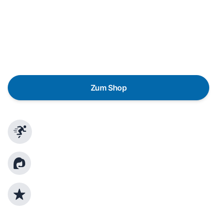
Eine Reparatur lohnt sich nicht? Du möchtest dein Gerät
lieber gegen einen energieeffizienten Nachfolger
austauschen? Unser
Produktberater
hilft dir, durch
gezielte Fragen das passende Gerät für deine
Bedürfnisse zu finden.
Zum Shop
Schnelle Lieferung
Kundenberatung
Top Produktauswahl