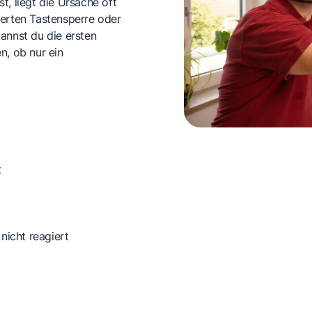
t, liegt die Ursache oft
ierten Tastensperre oder
 kannst du die ersten
n, ob nur ein
t
nicht reagiert