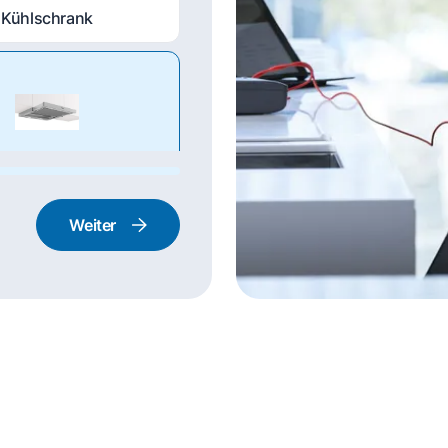
Kühlschrank
nstabzugshaube
Weiter
rd und Backofen