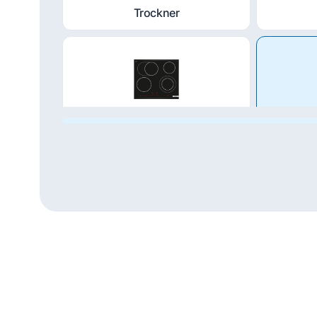
Trockner
Kochfeld
Du
Dampfgarer und
He
Dampfbackofen