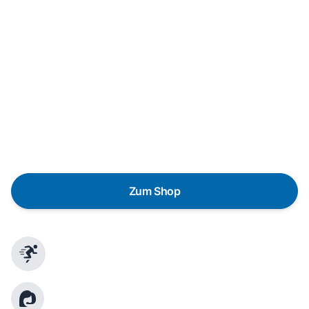
Neukauf
In wenigen Schritten dein passendes
Wunschgerät finden
Eine Reparatur lohnt sich nicht? Du möchtest dein Gerät
lieber gegen einen energieeffizienten Nachfolger
austauschen? Unser
Produktberater
hilft dir, durch
gezielte Fragen das passende Gerät für deine
Bedürfnisse zu finden.
Zum Shop
Schnelle Lieferung
Kundenberatung