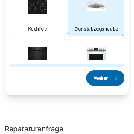
Kochfeld
Dunstabzugshaube
Weiter
Dampfgarer und
Herd und Backofen
Dampfbackofen
Reparaturanfrage