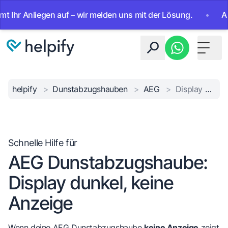
 Anliegen auf – wir melden uns mit der Lösung.
•
Ab sofo
Toggle 
helpify
>
Dunstabzugshauben
>
AEG
>
Display ohne Strom
Schnelle Hilfe für
AEG Dunstabzugshaube:
Display dunkel, keine
Anzeige
Wenn deine AEG Dunstabzugshaube
keine Anzeige
zeigt