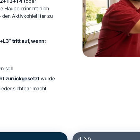
2+T3+T4
(oder
ie Haube erinnert dich
– den Aktivkohlefilter zu
3“ tritt auf, wenn:
n soll
ht zurückgesetzt
wurde
eder sichtbar macht