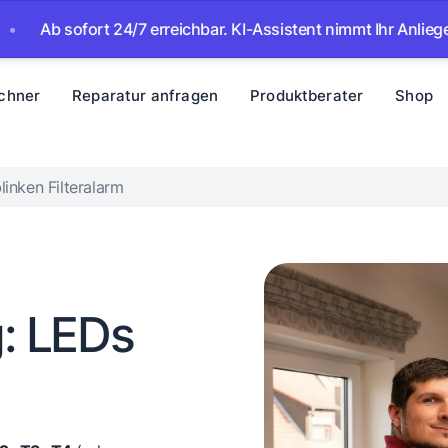
sofort 24/7 erreichbar. KI-Assistent nimmt Ihr Anliegen auf – 
chner
Reparatur anfragen
Produktberater
Shop
linken Filteralarm
: LEDs