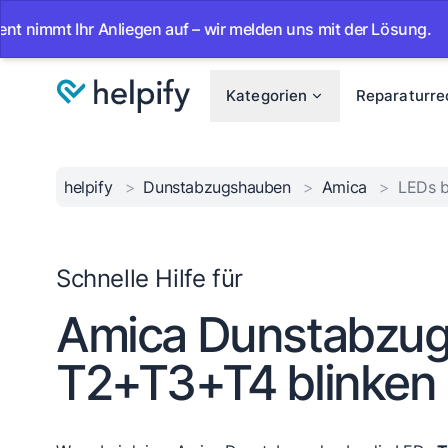
t Ihr Anliegen auf – wir melden uns mit der Lösung.
•
Ab 
Kategorien
Reparaturre
helpify
>
Dunstabzugshauben
>
Amica
>
LEDs b
Schnelle Hilfe für
Amica Dunstabzug
T2+T3+T4 blinken