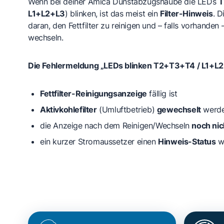
Wenn bei deiner Amica Dunstabzugshaube die LEDs
T
L1+L2+L3
) blinken, ist das meist ein
Filter-Hinweis
. D
daran, den Fettfilter zu reinigen und – falls vorhanden 
wechseln.
Die Fehlermeldung „LEDs blinken T2+T3+T4 / L1+L2+L
Fettfilter-Reinigungsanzeige
fällig ist
Aktivkohlefilter
(Umluftbetrieb)
gewechselt
werde
die Anzeige nach dem Reinigen/Wechseln
noch nic
ein kurzer Stromaussetzer einen
Hinweis-Status
wi