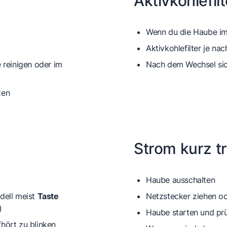
Aktivkohlefil
Wenn du die Haube i
Aktivkohlefilter je n
 reinigen
oder
im
Nach dem Wechsel sich
zen
Strom kurz t
Haube ausschalten
odell meist
Taste
Netzstecker ziehen
o
)
Haube starten und prü
fhört zu blinken