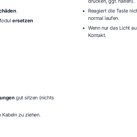
drücken, ggf. halten).
chäden
.
Reagiert die Taste nic
normal laufen.
/Modul
ersetzen
Wenn nur das Licht aus
Kontakt
.
dungen
gut sitzen (nichts
n Kabeln zu ziehen.