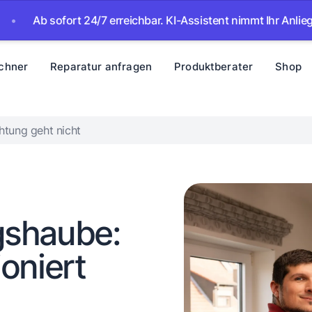
 sofort 24/7 erreichbar. KI-Assistent nimmt Ihr Anliegen auf 
chner
Reparatur anfragen
Produktberater
Shop
htung geht nicht
gshaube:
oniert