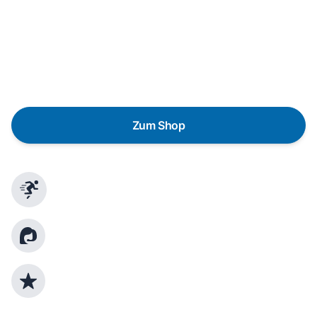
Eine Reparatur lohnt sich nicht? Du möchtest dein Gerät
lieber gegen einen energieeffizienten Nachfolger
austauschen? Unser
Produktberater
hilft dir, durch
gezielte Fragen das passende Gerät für deine
Bedürfnisse zu finden.
Zum Shop
Schnelle Lieferung
Kundenberatung
Top Produktauswahl