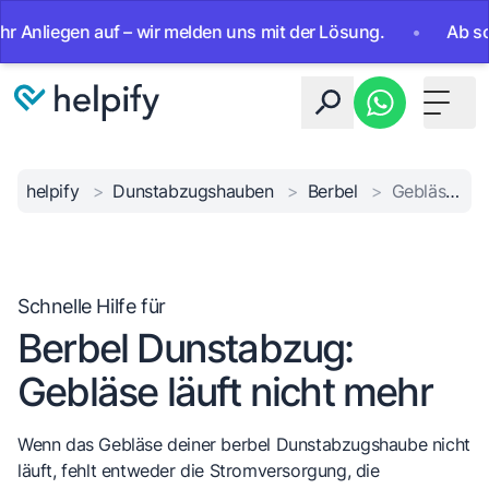
liegen auf – wir melden uns mit der Lösung.
•
Ab sofort 2
Toggle 
helpify
>
Dunstabzugshauben
>
Berbel
>
Gebläse läuft nicht
Schnelle Hilfe für
Berbel Dunstabzug:
Gebläse läuft nicht mehr
Wenn das Gebläse deiner berbel Dunstabzugshaube nicht
läuft, fehlt entweder die Stromversorgung, die