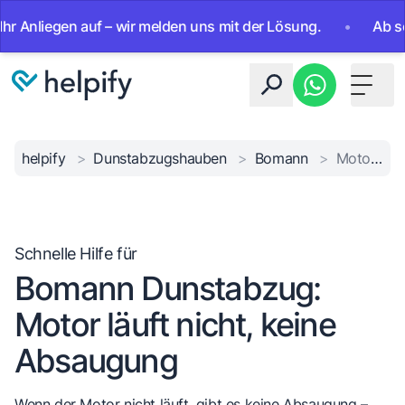
liegen auf – wir melden uns mit der Lösung.
•
Ab sofort 2
Toggle 
helpify
>
Dunstabzugshauben
>
Bomann
>
Motor läuft nicht
Schnelle Hilfe für
Bomann Dunstabzug:
Motor läuft nicht, keine
Absaugung
Wenn der Motor nicht läuft, gibt es keine Absaugung –