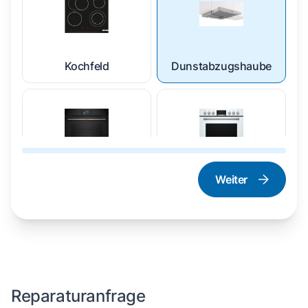
Kochfeld
Dunstabzugshaube
Weiter
Dampfgarer und
Herd und Backofen
Dampfbackofen
Reparaturanfrage