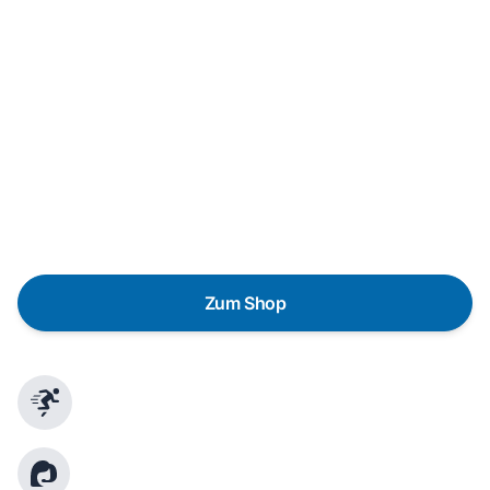
Neukauf
In wenigen Schritten dein passendes
Wunschgerät finden
Eine Reparatur lohnt sich nicht? Du möchtest dein Gerät
lieber gegen einen energieeffizienten Nachfolger
austauschen? Unser
Produktberater
hilft dir, durch
gezielte Fragen das passende Gerät für deine
Bedürfnisse zu finden.
Zum Shop
Schnelle Lieferung
Kundenberatung