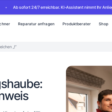
b sofort 24/7 erreichbar. KI-Assistent nimmt Ihr Anliegen auf
chner
Reparatur anfragen
Produktberater
Shop
eichen „!“
shaube:
inweis