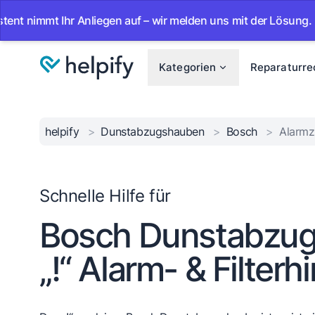
mmt Ihr Anliegen auf – wir melden uns mit der Lösung.
•
A
Kategorien
Reparaturre
helpify
>
Dunstabzugshauben
>
Bosch
>
Alarmz
Schnelle Hilfe für
Bosch Dunstabzug
„!“ Alarm- & Filterh