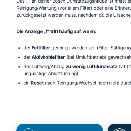
Das „!“ an deiner Bosch Dunstabzugshaube ist meist ein
Reinigung/Wartung (vor allem Filter) oder eine Erinne
zurückgesetzt werden muss, nachdem du die Ursache
Die Anzeige „!“ tritt häufig auf, wenn:
der
Fettfilter
gereinigt werden soll (Filter-Sättigung
der
Aktivkohlefilter
(bei Umluftbetrieb) gewechse
der Luftweg/Abzug
zu wenig Luftdurchsatz
hat (z
ungünstige Abluftführung)
ein
Reset
nach Reinigung/Wechsel noch nicht durc