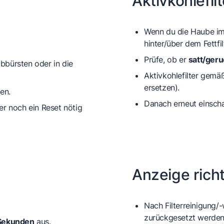
Aktivkohlefil
Wenn du die Haube i
hinter/über dem Fettfil
Prüfe, ob er
satt/geru
bbürsten oder in die
Aktivkohlefilter gemä
ersetzen).
en.
Danach erneut einscha
er noch ein Reset nötig
Anzeige rich
Nach Filterreinigung/
zurückgesetzt werden
Sekunden
aus.