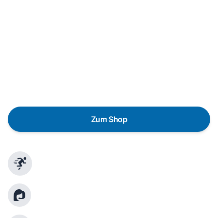
In wenigen Schritten dein passendes
Wunschgerät finden
Eine Reparatur lohnt sich nicht? Du möchtest dein Gerät
lieber gegen einen energieeffizienten Nachfolger
austauschen? Unser
Produktberater
hilft dir, durch
gezielte Fragen das passende Gerät für deine
Bedürfnisse zu finden.
Zum Shop
Schnelle Lieferung
Kundenberatung