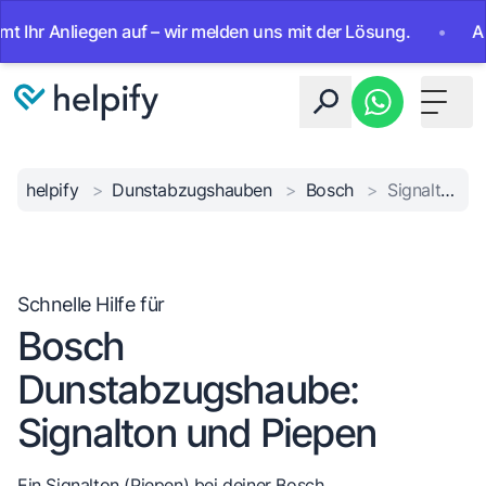
 Anliegen auf – wir melden uns mit der Lösung.
•
Ab sofo
Toggle 
helpify
>
Dunstabzugshauben
>
Bosch
>
Signalton bei Haube
Schnelle Hilfe für
Bosch
Dunstabzugshaube:
Signalton und Piepen
Ein Signalton (Piepen) bei deiner Bosch