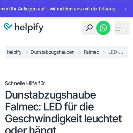
Ihr Anliegen auf – wir melden uns mit der Lösung.
•
Ab so
Toggle 
helpify
>
Dunstabzugshauben
>
Falmec
>
LED-Geschwindigkeit leuchtet
Schnelle Hilfe für
Dunstabzugshaube
Falmec: LED für die
Geschwindigkeit leuchtet
oder hängt