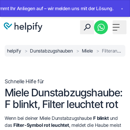
hr Anliegen auf – wir melden uns mit der Lösung.
•
Ab sof
Toggle 
helpify
>
Dunstabzugshauben
>
Miele
>
Filteranzeige blinkt rot
Schnelle Hilfe für
Miele Dunstabzugshaube:
F blinkt, Filter leuchtet rot
Wenn bei deiner Miele Dunstabzugshaube
F blinkt
und
das
Filter-Symbol rot leuchtet
, meldet die Haube meist