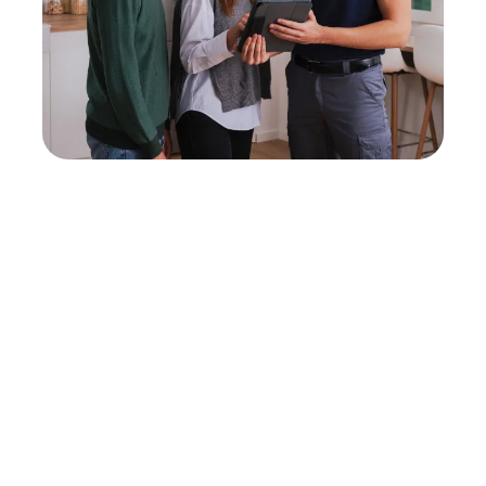
Neukauf
In wenigen Schritten dein passendes
Wunschgerät finden
Eine Reparatur lohnt sich nicht? Du möchtest dein Gerät
lieber gegen einen energieeffizienten Nachfolger
austauschen? Unser
Produktberater
hilft dir, durch