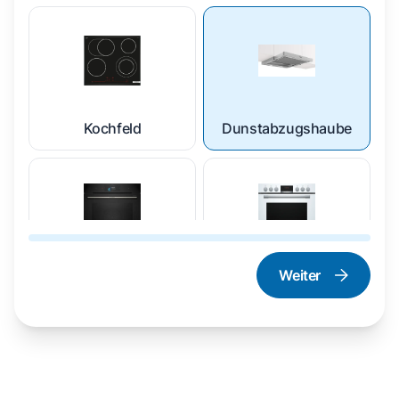
Kochfeld
Dunstabzugshaube
Weiter
Dampfgarer und
Herd und Backofen
Dampfbackofen