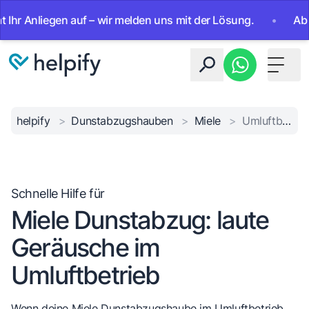
Anliegen auf – wir melden uns mit der Lösung.
•
Ab sofort
Toggle 
helpify
>
Dunstabzugshauben
>
Miele
>
Umluftbetrieb macht Lärm
Schnelle Hilfe für
Miele Dunstabzug: laute
Geräusche im
Umluftbetrieb
Wenn deine Miele Dunstabzugshaube im
Umluftbetrieb