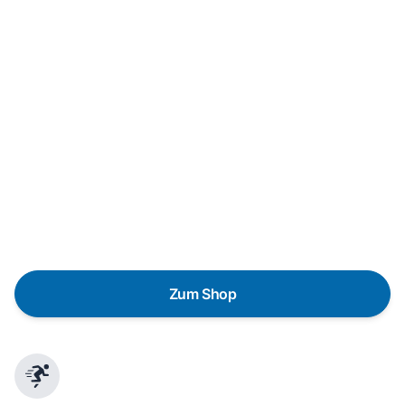
Neukauf
In wenigen Schritten dein passendes
Wunschgerät finden
Eine Reparatur lohnt sich nicht? Du möchtest dein Gerät
lieber gegen einen energieeffizienten Nachfolger
austauschen? Unser
Produktberater
hilft dir, durch
gezielte Fragen das passende Gerät für deine
Bedürfnisse zu finden.
Zum Shop
Schnelle Lieferung