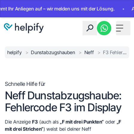
r Anliegen auf – wir melden uns mit der Lösung.
•
Ab sofo
Toggle 
helpify
>
Dunstabzugshauben
>
Neff
>
F3 Fehler beheben
Schnelle Hilfe für
Neff Dunstabzugshaube:
Fehlercode F3 im Display
Die Anzeige
F3
(auch als
„F mit drei Punkten“
oder
„F
mit drei Strichen“
) weist bei deiner Neff