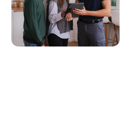
Neukauf
In wenigen Schritten dein passendes
Wunschgerät finden
Eine Reparatur lohnt sich nicht? Du möchtest dein Gerät
lieber gegen einen energieeffizienten Nachfolger
austauschen? Unser
Produktberater
hilft dir, durch