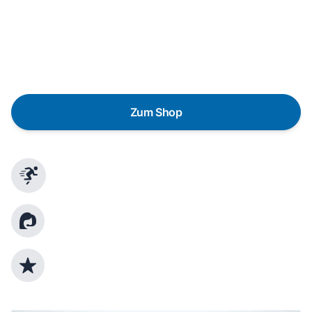
Eine Reparatur lohnt sich nicht? Du möchtest dein Gerät
lieber gegen einen energieeffizienten Nachfolger
austauschen? Unser
Produktberater
hilft dir, durch
gezielte Fragen das passende Gerät für deine
Bedürfnisse zu finden.
Zum Shop
Schnelle Lieferung
Kundenberatung
Top Produktauswahl