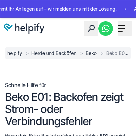
 Anliegen auf – wir melden uns mit der Lösung.
•
Ab sofor
Toggle 
helpify
>
Herde und Backöfen
>
Beko
>
Beko E01 Fehler
Schnelle Hilfe für
Beko E01: Backofen zeigt
Strom- oder
Verbindungsfehler
Wenn dein Beko Backofen/Herd den Fehler
E01
anzeigt,