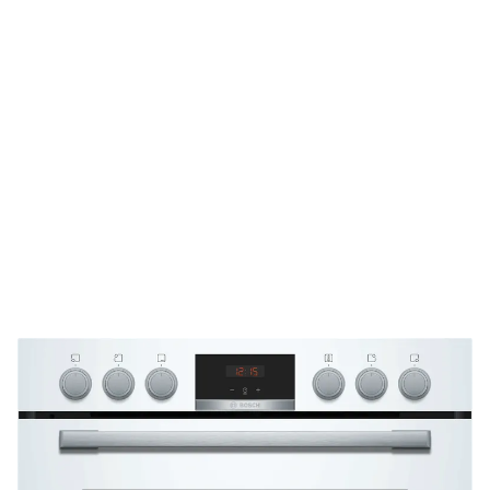
Schnelle Lieferung
Die Geräte sind auf Lager und werden nach
Zahlungseingang direkt versendet.
Kundenberatung
Bei offenen Fragen helfen wir dir gerne jederzeit
weiter.
Top Produktauswahl
Wir wählen die Geräte sorgfältig aus und achten auf
hohe Qualität.