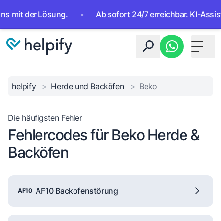
 der Lösung.
•
Ab sofort 24/7 erreichbar. KI-Assistent n
Toggle 
helpify
>
Herde und Backöfen
>
Beko
Die häufigsten Fehler
Fehlercodes für Beko Herde &
Backöfen
AF10 Backofenstörung
AF10