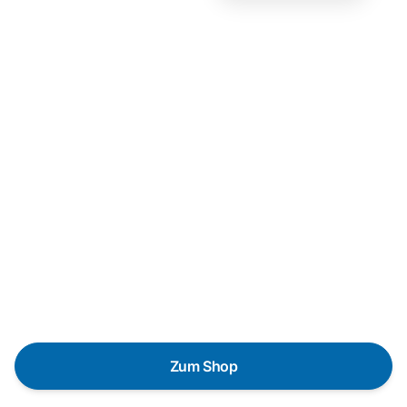
Neukauf
In wenigen Schritten dein
passendes Wunschgerät finden
Eine Reparatur lohnt sich nicht? Du möchtest dein Gerät
lieber gegen einen energieeffizienten Nachfolger
austauschen? Unser
Produktberater
hilft dir, durch
gezielte Fragen das passende Gerät für deine
Bedürfnisse zu finden.
Zum Shop