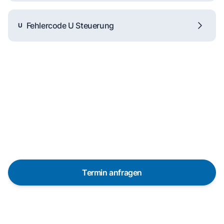
Fehlercode U Steuerung
U
Reparaturanfrage
Schnelle Hilfe durch unsere
Partner-Techniker vor Ort
Termin anfragen
In 48 Stunden bei dir dank über 650 Partner-
Techniker in Deutschland