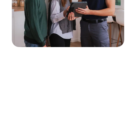
Neukauf
In wenigen Schritten dein passendes
Wunschgerät finden
Eine Reparatur lohnt sich nicht? Du möchtest dein Gerät
lieber gegen einen energieeffizienten Nachfolger
austauschen? Unser
Produktberater
hilft dir, durch