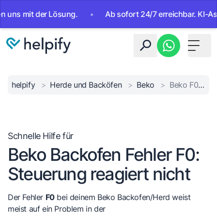
mit der Lösung.
•
Ab sofort 24/7 erreichbar. KI-Assistent
Toggle 
helpify
>
Herde und Backöfen
>
Beko
>
Beko F0 Fehler
Schnelle Hilfe für
Beko Backofen Fehler F0:
Steuerung reagiert nicht
Der Fehler
F0
bei deinem Beko Backofen/Herd weist
meist auf ein Problem in der