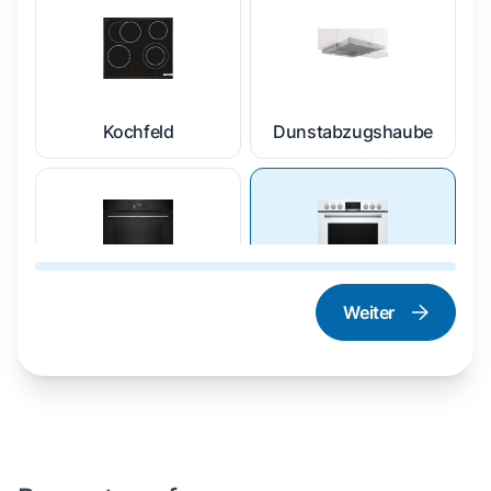
Kochfeld
Dunstabzugshaube
Weiter
Dampfgarer und
Herd und Backofen
Dampfbackofen