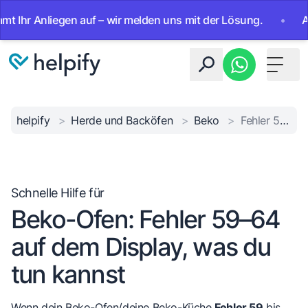
 Anliegen auf – wir melden uns mit der Lösung.
•
Ab sofor
Toggle 
helpify
>
Herde und Backöfen
>
Beko
>
Fehler 59–64 Ofen
Schnelle Hilfe für
Beko-Ofen: Fehler 59–64
auf dem Display, was du
tun kannst
Wenn dein Beko-Ofen/deine Beko-Küche
Fehler 59
bis