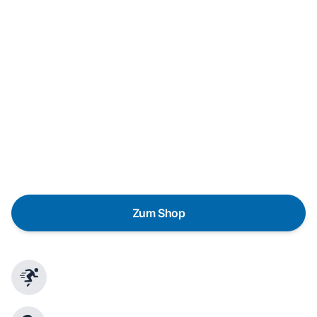
Neukauf
In wenigen Schritten dein passendes
Wunschgerät finden
Eine Reparatur lohnt sich nicht? Du möchtest dein Gerät
lieber gegen einen energieeffizienten Nachfolger
austauschen? Unser
Produktberater
hilft dir, durch
gezielte Fragen das passende Gerät für deine
Bedürfnisse zu finden.
Zum Shop
Schnelle Lieferung