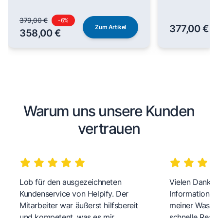
379,00 €
-
6
%
377,00 €
Zum Artikel
358,00 €
Warum uns unsere Kunden
vertrauen
Lob für den ausgezeichneten
Vielen Dank fü
Kundenservice von Helpify. Der
Informationen
Mitarbeiter war äußerst hilfsbereit
meiner Wasch
und kompetent, was es mir
schnelle Reakt