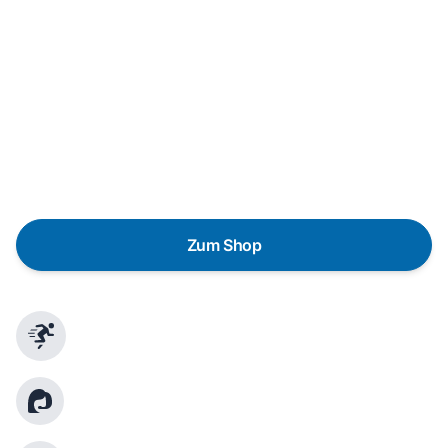
In wenigen Schritten dein passendes
Wunschgerät finden
Eine Reparatur lohnt sich nicht? Du möchtest dein Gerät
lieber gegen einen energieeffizienten Nachfolger
austauschen? Unser
Produktberater
hilft dir, durch
gezielte Fragen das passende Gerät für deine
Bedürfnisse zu finden.
Zum Shop
Schnelle Lieferung
Kundenberatung