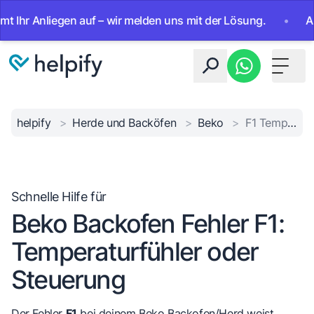
 Anliegen auf – wir melden uns mit der Lösung.
•
Ab sofor
Toggle 
helpify
>
Herde und Backöfen
>
Beko
>
F1 Temperaturfühler-Fehler
Schnelle Hilfe für
Beko Backofen Fehler F1:
Temperaturfühler oder
Steuerung
Der Fehler
F1
bei deinem Beko Backofen/Herd weist