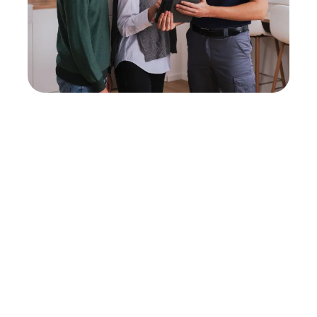
Neukauf
In wenigen Schritten dein passendes
Wunschgerät finden
Eine Reparatur lohnt sich nicht? Du möchtest dein Gerät
lieber gegen einen energieeffizienten Nachfolger
austauschen? Unser
Produktberater
hilft dir, durch
gezielte Fragen das passende Gerät für deine