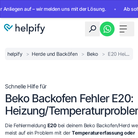
gen auf – wir melden uns mit der Lösung.
•
Ab sofort 24/
Toggle 
helpify
>
Herde und Backöfen
>
Beko
>
E20 Heiz-/Sensorfehler
Schnelle Hilfe für
Beko Backofen Fehler E20:
Heizung/Temperaturprobl
Die Fehlermeldung
E20
bei deinem Beko Backofen/Herd we
meist auf ein Problem mit der
Temperaturerfassung oder