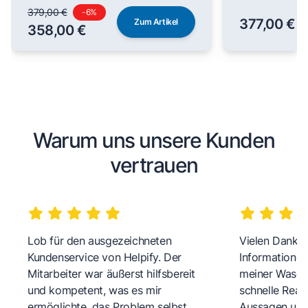
379,00 €
-
6
%
377,00 €
Zum Artikel
358,00 €
Warum uns unsere Kunden
vertrauen
Lob für den ausgezeichneten
Vielen Dank fü
Kundenservice von Helpify. Der
Informationen
Mitarbeiter war äußerst hilfsbereit
meiner Wasch
und kompetent, was es mir
schnelle Reakt
ermöglichte, das Problem selbst
Aussagen und 