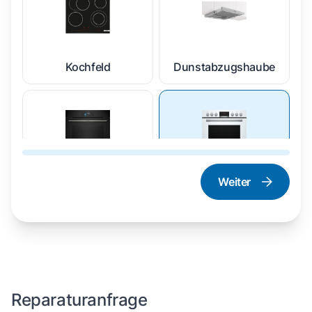
Kochfeld
Dunstabzugshaube
Weiter
Dampfgarer und
Herd und Backofen
Dampfbackofen
Reparaturanfrage