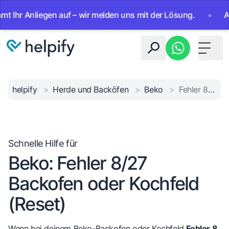
 Anliegen auf – wir melden uns mit der Lösung.
•
Ab sofor
Toggle 
helpify
>
Herde und Backöfen
>
Beko
>
Fehler 8/27 Beko
Schnelle Hilfe für
Beko: Fehler 8/27
Backofen oder Kochfeld
(Reset)
Wenn bei deinem Beko-Backofen oder Kochfeld
Fehler 8