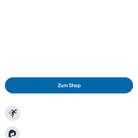
Neukauf
In wenigen Schritten dein passendes
Wunschgerät finden
Eine Reparatur lohnt sich nicht? Du möchtest dein Gerät
lieber gegen einen energieeffizienten Nachfolger
austauschen? Unser
Produktberater
hilft dir, durch
gezielte Fragen das passende Gerät für deine
Bedürfnisse zu finden.
Zum Shop
Schnelle Lieferung
Kundenberatung