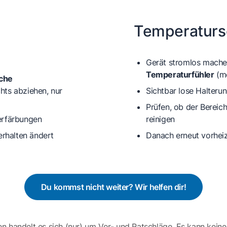
Temperaturs
Gerät stromlos machen
Temperaturfühler
(me
iche
hts abziehen, nur
Sichtbar lose Halteru
Prüfen, ob der Bereic
erfärbungen
reinigen
erhalten ändert
Danach erneut vorhei
Du kommst nicht weiter? Wir helfen dir!
en handelt es sich (nur) um Vor- und Ratschläge. Es kann keine